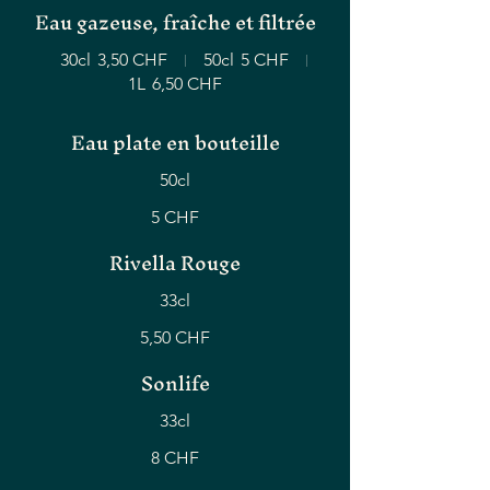
Eau gazeuse, fraîche et filtrée
30cl
3,50 CHF
50cl
5 CHF
1L
6,50 CHF
Eau plate en bouteille
50cl
5 CHF
Rivella Rouge
33cl
5,50 CHF
Sonlife
33cl
8 CHF